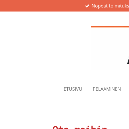
Nopeat toimituks
Siirry
pääsisältöön
ETUSIVU
PELAAMINEN