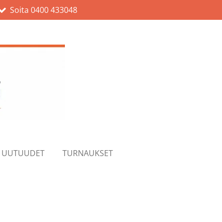
Soita 0400 433048
UUTUUDET
TURNAUKSET