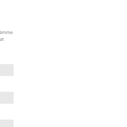
llämme
at