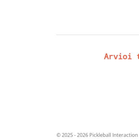
Arvioi 
A
r
v
© 2025 - 2026 Pickleball Interaction
o